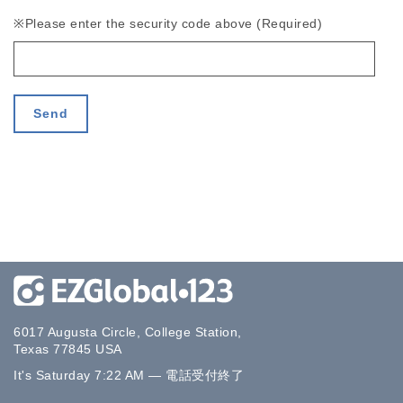
※Please enter the security code above (Required)
6017 Augusta Circle, College Station,
Texas 77845 USA
It's
Saturday
7:22 AM
—
電話受付終了