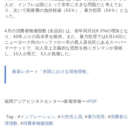
人が、インフレは国にとって非常に大きな問題だと考えてお
り、次いで医療費の負担軽減（55％）、暴力犯罪（54％）とな
った。
4月の消費者物価指数 (全品目) は、前年同月比8.3%の増加とな
り、40年ぶりの高水準を維持。また、暴力犯罪では5月14日に
ニューヨーク州のバッファロー市の黒人居住区にあるスーパー
マーケットで、白人至上主義的な思想を抱くガンマンが発砲
し、10人が死亡、3人が負傷した。
最新レポート「米国における現地情報」
福岡アジアビジネスセンター>新着情報ー>
PDF
Tag :
#
インフレーション
, #
小売売上高
, #
暴力犯罪
, #
消費者心
理指数
, #
消費者物価指数