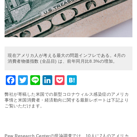
現在アメリカ人が考える最大の問題インフレである。4月の
消費者物価指数 (全品目) は、前年同月比8.3%の増加。
Facebook
Twitter
Line
LinkedIn
Pocket
Hatena
弊社が寄稿した米国での新型コロナウィルス感染症のアメリカ
事情と米国消費者・経済動向に関する最新レポートは下記より
ご覧いただけます。
Pew Research Centerの世論調査では、10人に7人のアメリカ